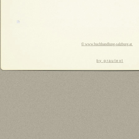
©
www.buchhandlung-salzburg.at
by grautext