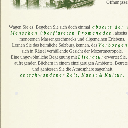
Öffnungsze
Wagen Sie es! Begeben Sie sich doch einmal
a b s e i t s d e r 
M e n s c h e n ü b e r f l u t e t e n P r o m e n a d e n
,
abseits
monotonen Massengeschmacks und allgemeinen Erlebens.
Lernen Sie das heimliche Salzburg kennen, das
V e r b o r g e n
sich in Rätsel verhüllende Gesicht der Mozartmetropole.
Eine ungewöhnliche Begegnung mit
L i t e r a t u r
erwartet Sie,
aufregenden Büchern in einem einzigartigen Ambiente. Betret
und geniessen Sie die Atmosphäre sagenhaft
e n t s c h w u n d e n e r Z e i t , K u n s t & K u l t u r .