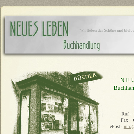
"Wir lieben das Schöne und bleibe
N E 
Buchhan
Ruf ·
Fax · 
ePost ·
info